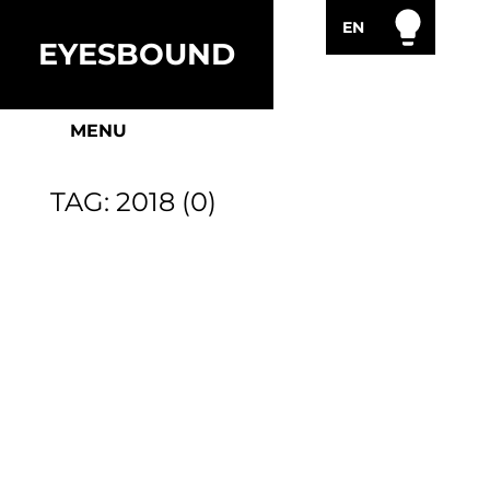
EN
WORLDMAP
EYESBOUND
CONTACT
MENU
TAG
:
2018
(
0
)