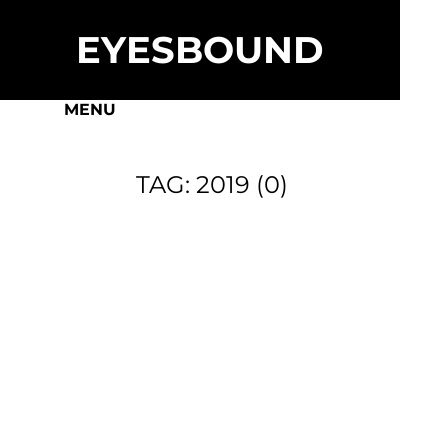
EYESBOUND
WORLDMAP
CONTACT
MENU
TAG
:
2019
(
0
)